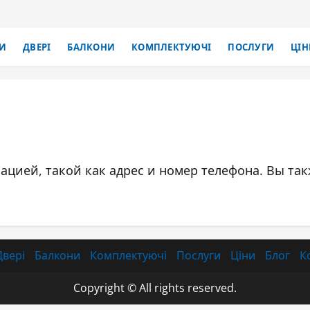
И
ДВЕРІ
БАЛКОНИ
КОМПЛЕКТУЮЧІ
ПОСЛУГИ
ЦІН
ацией, такой как адрес и номер телефона. Вы т
Двері
Балкони
Комплектуючі
Послуги
Ціни
Блог
К
Copyright © All rights reserved.