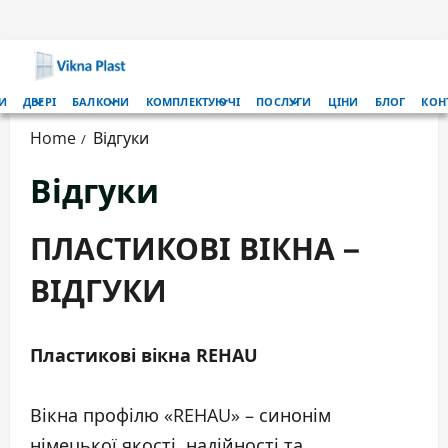
Skip
to
content
Primary
И
ДВЕРІ
БАЛКОНИ
КОМПЛЕКТУЮЧІ
ПОСЛУГИ
ЦІНИ
БЛОГ
КОН
Menu
Home
Відгуки
Відгуки
ПЛАСТИКОВІ ВІКНА –
ВІДГУКИ
Пластикові вікна REHAU
Вікна профілю «REHAU» – синонім
німецької якості, надійності та