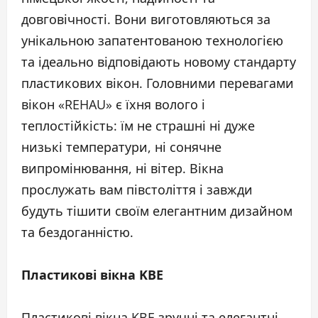
довговічності. Вони виготовляються за
унікальною запатентованою технологією
та ідеально відповідають новому стандарту
пластикових вікон. Головними перевагами
вікон «REHAU» є їхня волого і
теплостійкість: їм не страшні ні дуже
низькі температури, ні сонячне
випромінювання, ні вітер. Вікна
прослужать вам півстоліття і завжди
будуть тішити своїм елегантним дизайном
та бездоганністю.
Пластикові вікна KBE
Пластикові вікна KBE зручні та елегантні,