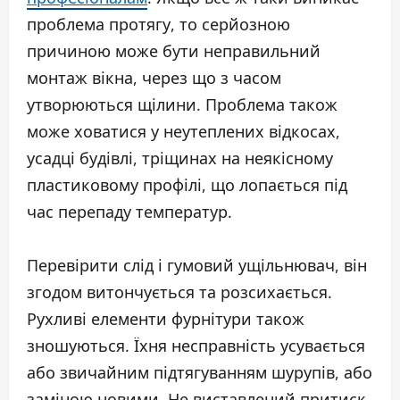
проблема протягу, то серйозною
причиною може бути неправильний
монтаж вікна, через що з часом
утворюються щілини. Проблема також
може ховатися у неутеплених відкосах,
усадці будівлі, тріщинах на неякісному
пластиковому профілі, що лопається під
час перепаду температур.
Перевірити слід і гумовий ущільнювач, він
згодом витончується та розсихається.
Рухливі елементи фурнітури також
зношуються. Їхня несправність усувається
або звичайним підтягуванням шурупів, або
заміною новими. Не виставлений притиск