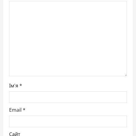
a
t
i
o
n
Ім'я
*
Email
*
Сайт