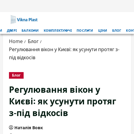
Skip
to
content
Primary
И
ДВЕРІ
БАЛКОНИ
КОМПЛЕКТУЮЧІ
ПОСЛУГИ
ЦІНИ
БЛОГ
КОН
Menu
Home
Блог
Регулювання вікон у Києві: як усунути протяг з-
під відкосів
Блог
Регулювання вікон у
Києві: як усунути протяг
з-під відкосів
Наталія Вовк