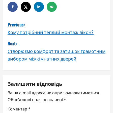
P
Previous:
o
Кому потрібний теплий монтаж вікон?
s
Next:
Створюємо комфорт та затишок грамотним
t
вибором міжкімнатних дверей
n
a
v
Залишити відповідь
Ваша e-mail адреса не оприлюднюватиметься.
i
Обов’язкові поля позначені
*
g
Коментар
*