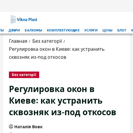
Перейти
к
содержимому
Основное
ТЫ
ДВЕРИ
БАЛКОНЫ
КОМПЛЕКТУЮЩИЕ
УСЛУГИ
ЦЕНЫ
БЛОГ
меню
Главная
Без категорії
Регулировка окон в Киеве: как устранить
сквозняк из-под откосов
Без категорії
Регулировка окон в
Киеве
: как устранить
сквозняк из-под откосов
Наталія Вовк