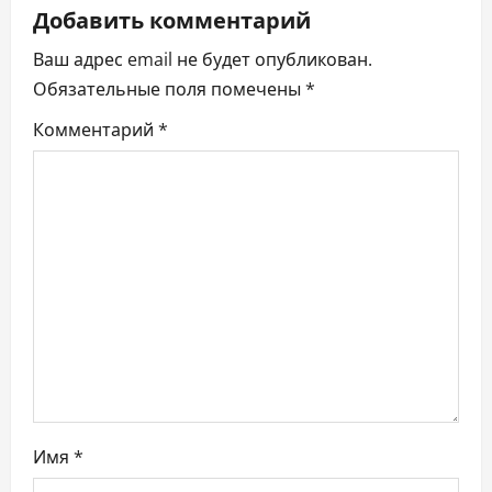
ц
Добавить комментарий
Ваш адрес email не будет опубликован.
и
Обязательные поля помечены
*
я
Комментарий
*
п
о
з
а
п
и
с
Имя
*
я