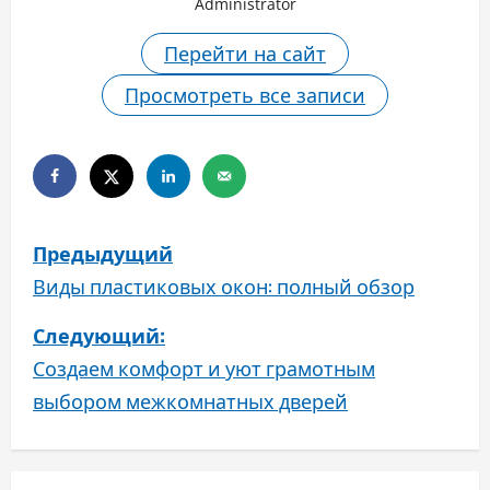
Administrator
Перейти на сайт
Просмотреть все записи
Н
Предыдущий
а
Виды пластиковых окон: полный обзор
в
Следующий:
Создаем комфорт и уют грамотным
и
выбором межкомнатных дверей
г
а